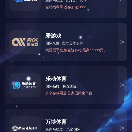
从创立之初，SEMISHARE就已经将“立足服务于芯片产业，助力
中国制造自主领先的芯片，推动全球半导体行业发展”的使命根
植于企业DNA。我们不断坚持技术创新，努力持续赢得客户信
赖，目标是成为全球知名的半导体测试设备提供商。
上一篇：全球领先的综合性测试装备供应商-科威尔技术股份有
限公司
下一篇：【推动早期6G和亚太赫兹研究】R&S推出新的W和D频
段专用测试解决方案
返回列表